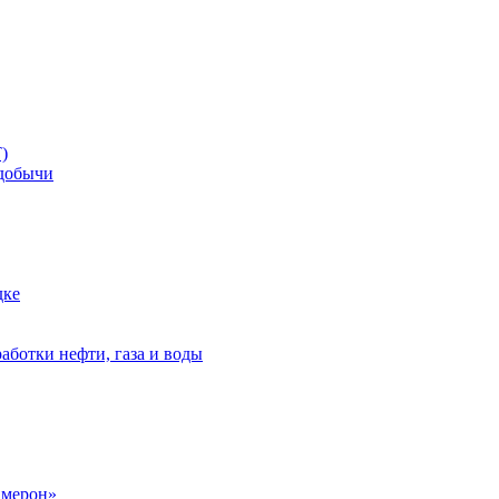
)
добычи
дке
аботки нефти, газа и воды
амерон»