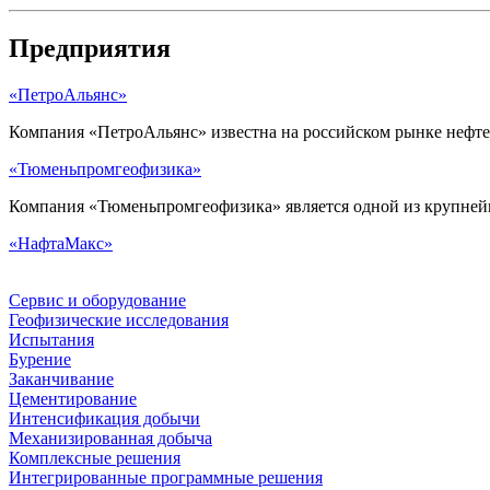
Предприятия
«ПетроАльянс»
Компания «ПетроАльянс» известна на российском рынке нефтега
«Тюменьпромгеофизика»
Компания «Тюменьпромгеофизика» является одной из крупней
«НафтаМакс»
Сервис и оборудование
Геофизические исследования
Испытания
Бурение
Заканчивание
Цементирование
Интенсификация добычи
Механизированная добыча
Комплексные решения
Интегрированные программные решения