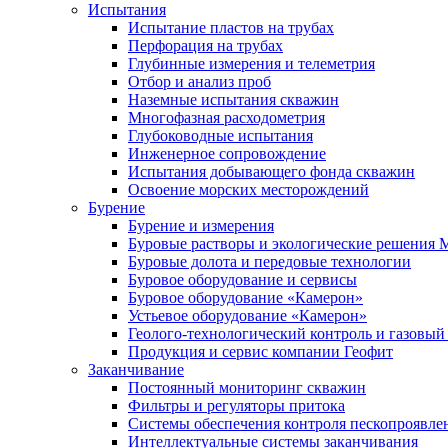
Испытания
Испытание пластов на трубах
Перфорация на трубах
Глубинные измерения и телеметрия
Отбор и анализ проб
Наземные испытания скважин
Многофазная расходометрия
Глубоководные испытания
Инженерное сопровождение
Испытания добывающего фонда скважин
Освоение морских месторождений
Бурение
Бурение и измерения
Буровые растворы и экологические решения
Буровые долота и передовые технологии
Буровое оборудование и сервисы
Буровое оборудование «Камерон»
Устьевое оборудование «Камерон»
Геолого-технологический контроль и газовый
Продукция и сервис компании Геофит
Заканчивание
Постоянный мониторинг скважин
Фильтры и регуляторы притока
Cистемы обеспечения контроля пескопроявле
Интеллектуальные системы заканчивания