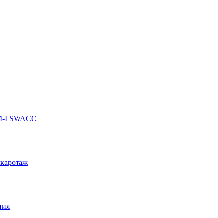
 M-I SWACO
 каротаж
ния