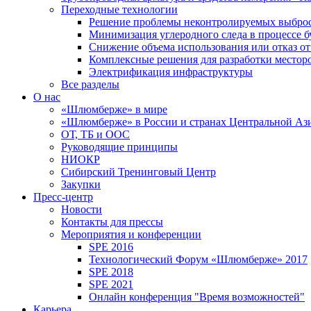
Переходные технологии
Решение проблемы неконтролируемых выбро
Минимизация углеродного следа в процессе б
Снижение объема использования или отказ от
Комплексные решения для разработки место
Электрификация инфраструктуры
Все разделы
О нас
«Шлюмберже» в мире
«Шлюмберже» в России и странах Центральной Аз
ОТ, ТБ и ООС
Руководящие принципы
НИОКР
Сибирский Тренинговый Центр
Закупки
Пресс-центр
Новости
Контакты для прессы
Мероприятия и конференции
SPE 2016
Технологический Форум «Шлюмберже» 2017
SPE 2018
SPE 2021
Онлайн конференция "Время возможностей"
Карьера