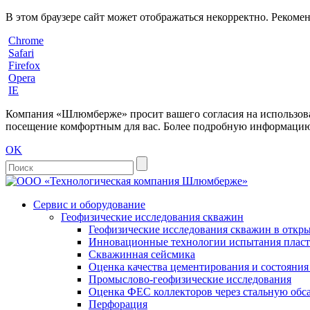
В этом браузере сайт может отображаться некорректно. Рекоме
Chrome
Safari
Firefox
Opera
IE
Компания «Шлюмберже» просит вашего согласия на использовани
посещение комфортным для вас. Более подробную информацию 
OK
Сервис и оборудование
Геофизические исследования скважин
Геофизические исследования скважин в откры
Инновационные технологии испытания пласто
Скважинная сейсмика
Оценка качества цементирования и состояни
Промыслово-геофизические исследования
Оценка ФЕС коллекторов через стальную об
Перфорация