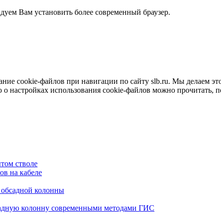
ндуем Вам установить более современный браузер.
е cookie-файлов при навигации по сайту slb.ru. Мы делаем это 
о настройках использования cookie-файлов можно прочитать, 
том стволе
в на кабеле
я обсадной колонны
садную колонну современными методами ГИС