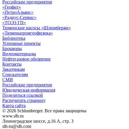
Российские предприятия
«Геофит»
«ПетроАльянс»
«Радиус-Сервис»
«ТОЭЗ ГП»
Тюменские насосы «Шлюмберже»
«Тюменьпромгеофизика»
Библиотека
Успешные проекты
Брошюры
Видеоматериалы
Нефтегазовое обозрение
Контакты
Заказчикам
Соискателям
СМИ
Российские предприятия
Юридическая информация
Поделиться ссылкой
Распечатать страницу
Карта сайта
© 2026 Schlumberger. Все права защищены
www.slb.ru
Ленинградское шоссе, д.16 А, стр. 3
slb-ru@slb.com