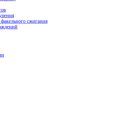
сов
урения
 факельного сжигания
рождений
ии