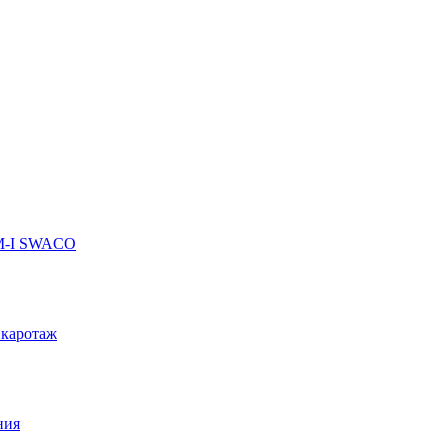
 M-I SWACO
 каротаж
ния