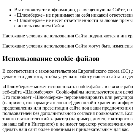
Вы используете информацию, размещенную на Сайте, на 
«Шлюмберже» не принимает на себя никакой ответствен
«Шлюмберже» не несет ответственности за любые прямые
с использованием Сайта.
Настоящие условия использования Сайта подчиняются и инте
Настоящие условия использования Сайта могут быть изменены 
Использование cookie-файлов
В соответствии с законодательством Европейского союза (ЕС)
делаем это для того, чтобы улучшать работу нашего сайта и сд
«Шлюмберже» может использовать
cookie-файлы
в связи с раб
веб-сайта
«Шлюмберже».
Cookie-файлы
используются для целе
Это позволяет «Шлюмберже» персонализировать или регулиров
(например, информация о логине) для онлайн хранения информа
представления или презентации сайта под ваши предпочтения 
пользователей без дополнительного согласия пользователя. Ес
только статистический характер (например, домен, с которого 
на наш сайт в Интернете) и не имеет характер установления 
сделать наш сайт более полезным и привлекательным для вас.