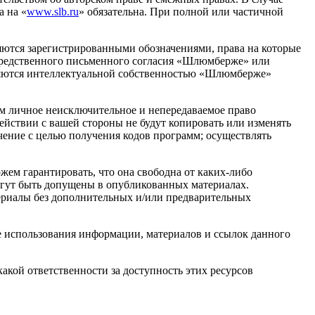
а на «
www.slb.ru
» обязательна. При полной или частичной
яются зарегистрированными обозначениями, права на которые
осредственного письменного согласия «Шлюмберже» или
вляются интеллектуальной собственностью «Шлюмберже»
м личное неисключительное и непередаваемое право
ействии с вашей стороны не будут копировать или изменять
чение с целью получения кодов программ; осуществлять
жем гарантировать, что она свободна от
каких-либо
огут быть допущены в опубликованных материалах.
териалы без дополнительных и/или предварительных
е использования информации, материалов и ссылок данного
акой ответственности за доступность этих ресурсов