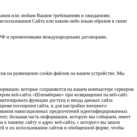
ования или любым Вашим требованиям и ожиданиям;
 использования Сайта или
каким-либо
иным образом в связи
ом РФ и применимыми международными договорами.
сия на размещение cookie-файлов на вашем устройстве. Мы
ормации, которые сохраняются на вашем компьютере сервером
вером
веб-сайта
«Шлюмберже» при возвращении на
веб-сайт
.
матизировать функции доступа и ввода данных сайта
время посещения сайта, и для настройки внешнего
ивания навигационных предпочтений идентифицированных
тент, большая часть информации, которую мы собираем, имеет
па к нашему сайту и адрес
веб-сайта
, с которого вы зашли
лей и их использовании сайтов в обобщенной форме, чтобы