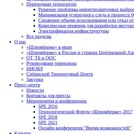
Переходные технологии
Решение проблемы неконтролируемых выбро
Минимизация углеродного следа в процессе б
Снижение объема использования или отказ от
Комплексные решения для разработки место
Электрификация инфраструктуры
Все разделы
О нас
«Шлюмберже» в мире
«Шлюмберже» в России и странах Центральной Аз
ОТ, ТБ и ООС
Руководящие принципы
НИОКР
Сибирский Тренинговый Центр
Закупки
Пресс-центр
Новости
Контакты для прессы
Мероприятия и конференции
SPE 2016
Технологический Форум «Шлюмберже» 2017
SPE 2018
SPE 2021
Онлайн конференция "Время возможностей"
Карьера