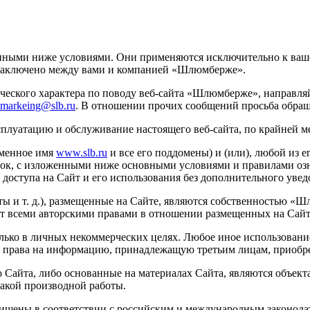
женными ниже условиями. Они применяются исключительно к ваше
 заключено между вами и компанией «Шлюмберже».
ческого характера по поводу
веб-сайта
«Шлюмберже», направляй
-markeing@slb.ru
. В отношении прочих сообщений просьба обраща
луатацию и обслуживание настоящего веб-сайта, по крайней мер
оменное имя
www.slb.ru
и все его поддомены) и (или), любой из е
ок, с изложенными ниже основными условиями и правилами оз
доступа на Сайт и его использования без дополнительного увед
кты
и т. д.
), размещенные на Сайте, являются собственностью «Шл
ет всеми авторскими правами в отношении размещенных на Сайт
лько в личных некоммерческих целях. Любое иное использовани
 права на информацию, принадлежащую третьим лицам, приобре
 Сайта, либо основанные на материалах Сайта, являются объек
акой производной работы.
ищены в соответствии с российским и международным законодат