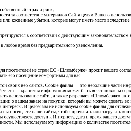
собственный страх и риск;
ности за соответствие материалов Сайта целям Вашего использ
 или косвенные убытки, которые могут иметь место вследствие
рпретируются в соответствии с действующим законодательств
в любое время без предварительного уведомления.
 для посетителей из стран ЕС «Шлюмберже» просит вашего согла
елать его посещение комфортным для вас.
отой своих
веб-сайтов
.
Cookie-файлы
— это небольшие части инф
й учета — хранимая информация может быть восстановлена сер
ать использование сайта, а также разрешает «Шлюмберже» авто
ции о вашем заказе на покупки, который вы можете сделать во 
и интересы. В целом мы не используем
cookie-файлы
для отслеж
ли вы посещаете наши сайты, чтобы прочитать или загрузить кон
вы осуществляете доступ к Интернету, дата и время вашего досту
личности. Мы используем эту информацию о количестве посетите