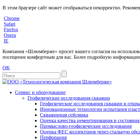
В этом браузере сайт может отображаться некорректно. Рекоме
Chrome
Safari
Firefox
Opera
IE
Компания «Шлюмберже» просит вашего согласия на использовани
посещение комфортным для вас. Более подробную информацию 
OK
Сервис и оборудование
Геофизические исследования скважин
Геофизические исследования скважин в откры
Инновационные технологии испытания пласто
Скважинная сейсмика
Оценка качества цементирования и состояни
Промыслово-геофизические исследования
Оценка ФЕС коллекторов через стальную об
Перфорация