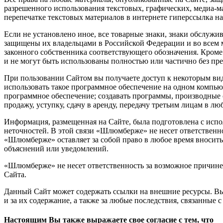
разрешенного использования текстовых, графических,
медиа-м
перепечатке текстовых материалов в интернете гиперссылка н
Если не установлено иное, все товарные знаки, знаки обслуж
защищены их владельцами в Российской Федерации и во всем 
законного собственника соответствующего обозначения. Кром
и не могут быть использованы полностью или частично без п
При пользовании Сайтом вы получаете доступ к некоторым ви
использовать такое программное обеспечение на одном компьют
программное обеспечение; создавать программы, производные 
продажу, уступку, сдачу в аренду, передачу третьим лицам в 
Информация, размещенная на Сайте, была подготовлена с испо
неточностей. В этой связи «Шлюмберже» не несет ответственн
«Шлюмберже» оставляет за собой право в любое время вносит
объяснений или уведомлений.
«Шлюмберже» не несет ответственность за возможное причинен
Сайта.
Данный Сайт может содержать ссылки на внешние ресурсы. Вы 
и за их содержание, а также за любые последствия, связанные
Настоящим Вы также выражаете свое согласие с тем, что