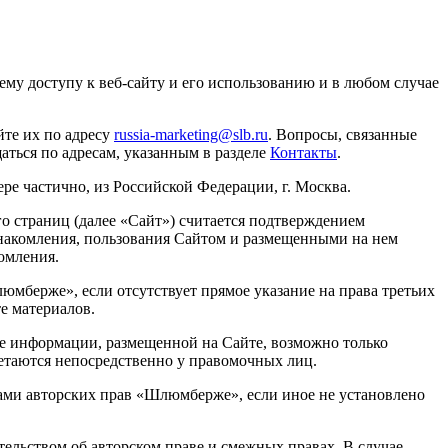
му доступу к веб-сайту и его использованию и в любом случае
те их по адресу
russia-marketing@slb.ru
. Вопросы, связанные
ться по адресам, указанным в разделе
Контакты
.
е частично, из Российской Федерации, г. Москва.
го страниц (далее «Сайт») считается подтверждением
накомления, пользования Сайтом и размещенными на нем
омления.
юмберже», если отсутствует прямое указание на права третьих
е материалов.
е информации, размещенной на Сайте, возможно только
таются непосредственно у правомочных лиц.
тами авторских прав «Шлюмберже», если иное не установлено
ельством об авторском праве и смежных правах. В случае