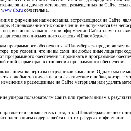
атериалов
или других материалов, размещенных на Сайте, ссылк
а
www.slb.ru
обязательна.
ивания и фирменные наименования, встречающиеся на Сайте, явл
мире. Использование этих обозначений не допускается без неп
е того, все использованные при оформлении Сайта элементы я
редварительного письменного согласия «Шлюмберже».
дам программного обеспечения. «Шлюмберже» предоставляет ва
ере, при условии, что ни вы сами, ни любые иные лица при сод
от программного обеспечения; проникать в программное обеспе
любой иной форме прав в отношении программного обеспечения.
льзованием экспертизы сотрудников компании. Однако мы не мо
ость за любые технические или фактические ошибки, которые м
ь изменения в размещенные на Сайте материалы или удалять ма
ие ущерба пользователям Сайта или третьим лицам в результат
признаете и соглашаетесь с тем, что «Шлюмберже» не несет ник
 с использованием содержащейся на этих ресурсах информации.