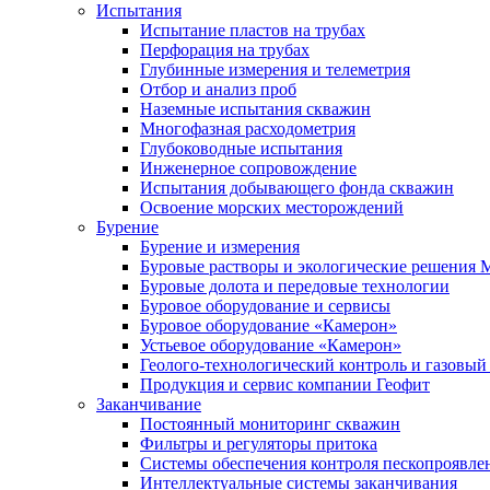
Испытания
Испытание пластов на трубах
Перфорация на трубах
Глубинные измерения и телеметрия
Отбор и анализ проб
Наземные испытания скважин
Многофазная расходометрия
Глубоководные испытания
Инженерное сопровождение
Испытания добывающего фонда скважин
Освоение морских месторождений
Бурение
Бурение и измерения
Буровые растворы и экологические решения
Буровые долота и передовые технологии
Буровое оборудование и сервисы
Буровое оборудование «Камерон»
Устьевое оборудование «Камерон»
Геолого-технологический контроль и газовый
Продукция и сервис компании Геофит
Заканчивание
Постоянный мониторинг скважин
Фильтры и регуляторы притока
Cистемы обеспечения контроля пескопроявле
Интеллектуальные системы заканчивания