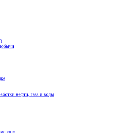
)
добычи
дке
аботки нефти, газа и воды
амерон»