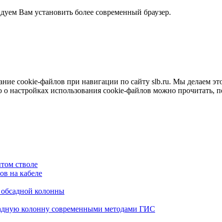
ндуем Вам установить более современный браузер.
е cookie-файлов при навигации по сайту slb.ru. Мы делаем это 
о настройках использования cookie-файлов можно прочитать, 
том стволе
в на кабеле
я обсадной колонны
садную колонну современными методами ГИС