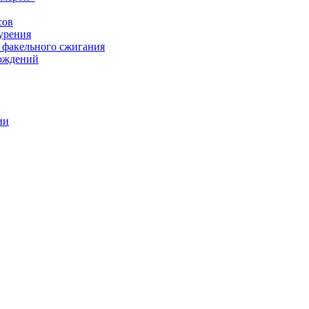
сов
урения
 факельного сжигания
рождений
ии