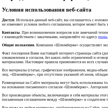
Условия использования веб-сайта
Доступ
. Используя данный веб-сайт, вы соглашаетесь с изло
не изменяют условия любого соглашения, которое может быть
Контакты
. При возникновении вопросов или замечаний техни
с взаимодействием с заказчиками, направляйте по адресу
russia
Общие положения
. Компания «Шлюмберже» осуществляет эксп
Факт посещения Вами настоящей
интернет-страницы
сайта (д
ознакомления и согласия, без
каких-либо
ограничений и оговор
материалами. Настоящие правила применяются во всех случаях 
Все материалы (статьи, графические изображения,
медиа-объе
лиц. «Шлюмберже», при отсутствии указаний об ином, облада
Размещенные на Сайте материалы могут быть использованы то
на основании письменного согласия «Шлюмберже». Авторские
Все производные объекты, включающие в себя материалы этого
письменным соглашением между «Шлюмберже» и создателем т
Все права на любые материалы, опубликованные на Сайте, защ