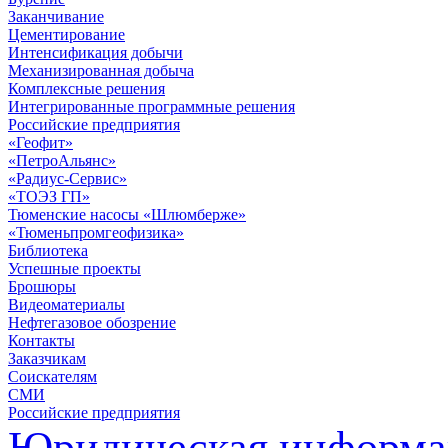
Заканчивание
Цементирование
Интенсификация добычи
Механизированная добыча
Комплексные решения
Интегрированные программные решения
Российские предприятия
«Геофит»
«ПетроАльянс»
«Радиус-Сервис»
«ТОЭЗ ГП»
Тюменские насосы «Шлюмберже»
«Тюменьпромгеофизика»
Библиотека
Успешные проекты
Брошюры
Видеоматериалы
Нефтегазовое обозрение
Контакты
Заказчикам
Соискателям
СМИ
Российские предприятия
Юридическая информа