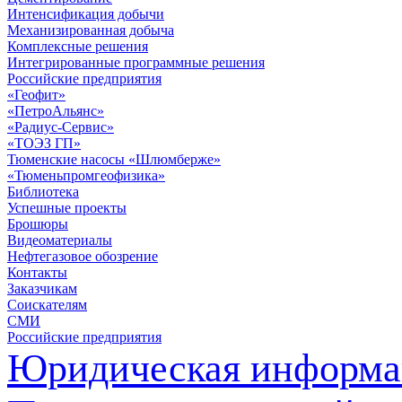
Интенсификация добычи
Механизированная добыча
Комплексные решения
Интегрированные программные решения
Российские предприятия
«Геофит»
«ПетроАльянс»
«Радиус-Сервис»
«ТОЭЗ ГП»
Тюменские насосы «Шлюмберже»
«Тюменьпромгеофизика»
Библиотека
Успешные проекты
Брошюры
Видеоматериалы
Нефтегазовое обозрение
Контакты
Заказчикам
Соискателям
СМИ
Российские предприятия
Юридическая информа