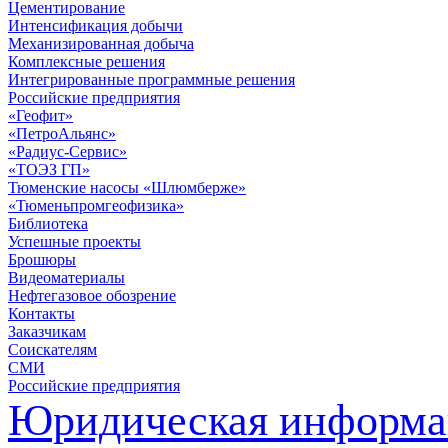
Цементирование
Интенсификация добычи
Механизированная добыча
Комплексные решения
Интегрированные программные решения
Российские предприятия
«Геофит»
«ПетроАльянс»
«Радиус-Сервис»
«ТОЭЗ ГП»
Тюменские насосы «Шлюмберже»
«Тюменьпромгеофизика»
Библиотека
Успешные проекты
Брошюры
Видеоматериалы
Нефтегазовое обозрение
Контакты
Заказчикам
Соискателям
СМИ
Российские предприятия
Юридическая информа