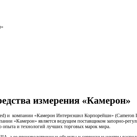
н»
редства измерения «Камерон»
d) и компании «Камерон Интернэшнл Корпорейшн» (Cameron Inter
омпании «Камерон» является ведущим поставщиком
запорно-регу
 опыта и технологий лучших торговых марок мира.
ША, а ее производственные объекты и сервисные центры распол