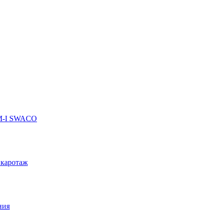
 M-I SWACO
 каротаж
ния