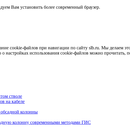
ндуем Вам установить более современный браузер.
е cookie-файлов при навигации по сайту slb.ru. Мы делаем это 
о настройках использования cookie-файлов можно прочитать, 
том стволе
в на кабеле
я обсадной колонны
садную колонну современными методами ГИС