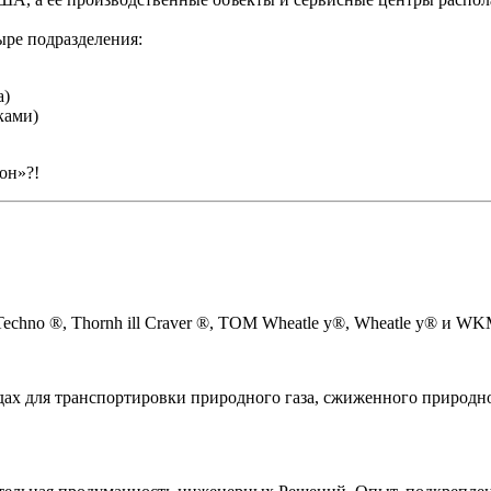
ре подразделения:
а)
ками)
он»?!
o ®, Thornh ill Craver ®, TOM Wheatle y®, Wheatle y® и W
ах для транспортировки природного газа, сжиженного природног