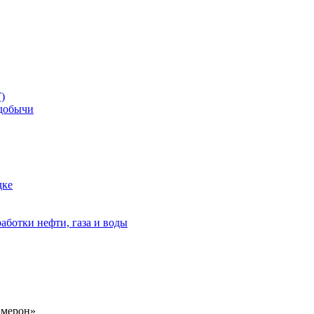
)
добычи
дке
аботки нефти, газа и воды
амерон»