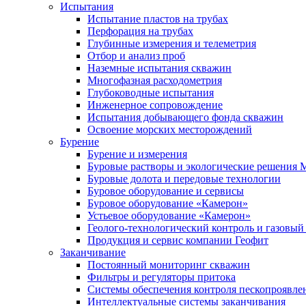
Испытания
Испытание пластов на трубах
Перфорация на трубах
Глубинные измерения и телеметрия
Отбор и анализ проб
Наземные испытания скважин
Многофазная расходометрия
Глубоководные испытания
Инженерное сопровождение
Испытания добывающего фонда скважин
Освоение морских месторождений
Бурение
Бурение и измерения
Буровые растворы и экологические решения
Буровые долота и передовые технологии
Буровое оборудование и сервисы
Буровое оборудование «Камерон»
Устьевое оборудование «Камерон»
Геолого-технологический контроль и газовый
Продукция и сервис компании Геофит
Заканчивание
Постоянный мониторинг скважин
Фильтры и регуляторы притока
Cистемы обеспечения контроля пескопроявле
Интеллектуальные системы заканчивания