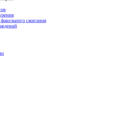
сов
урения
 факельного сжигания
рождений
ии