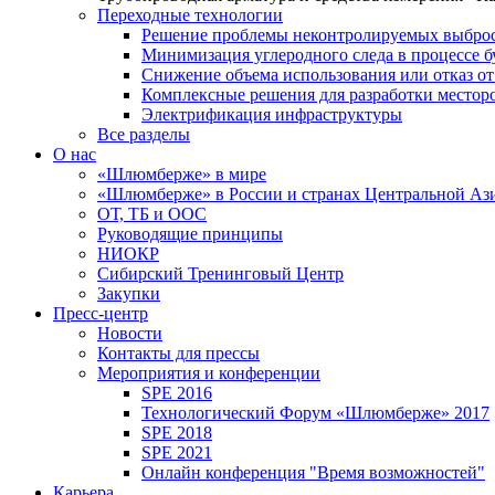
Переходные технологии
Решение проблемы неконтролируемых выбро
Минимизация углеродного следа в процессе б
Снижение объема использования или отказ от
Комплексные решения для разработки место
Электрификация инфраструктуры
Все разделы
О нас
«Шлюмберже» в мире
«Шлюмберже» в России и странах Центральной Аз
ОТ, ТБ и ООС
Руководящие принципы
НИОКР
Сибирский Тренинговый Центр
Закупки
Пресс-центр
Новости
Контакты для прессы
Мероприятия и конференции
SPE 2016
Технологический Форум «Шлюмберже» 2017
SPE 2018
SPE 2021
Онлайн конференция "Время возможностей"
Карьера