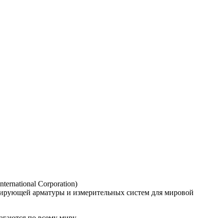
national Corporation)
лирующей
арматуры и измерительных систем для мировой
агаются по всему миру.