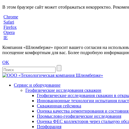
В этом браузере сайт может отображаться некорректно. Рекоме
Chrome
Safari
Firefox
Opera
IE
Компания «Шлюмберже» просит вашего согласия на использовани
посещение комфортным для вас. Более подробную информацию 
OK
Сервис и оборудование
Геофизические исследования скважин
Геофизические исследования скважин в откры
Инновационные технологии испытания пласто
Скважинная сейсмика
Оценка качества цементирования и состояни
Промыслово-геофизические исследования
Оценка ФЕС коллекторов через стальную об
Перфорация