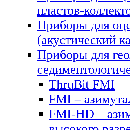
пластов-коллект
Приборы для оце
(акустический к
Приборы для гео
седиментологиче
ThruBit FMI
FMI – азимут
FMI-HD – ази
высокого разр