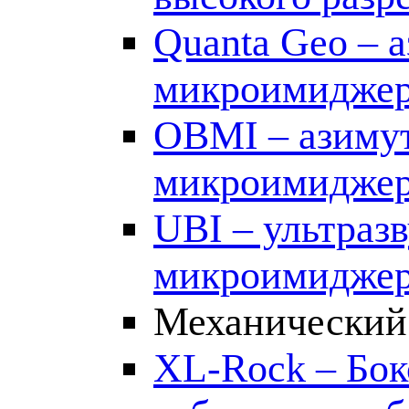
Quanta Geo – 
микроимидже
OBMI – азиму
микроимидже
UBI – ультра
микроимидже
Механический
XL-Rock – Бок