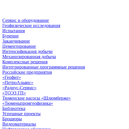
Сервис и оборудование
Геофизические исследования
Испытания
Бурение
Заканчивание
Цементирование
Интенсификация добычи
Механизированная добыча
Комплексные решения
Интегрированные программные решения
Российские предприятия
«Геофит»
«ПетроАльянс»
«Радиус-Сервис»
«ТОЭЗ ГП»
Тюменские насосы «Шлюмберже»
«Тюменьпромгеофизика»
Библиотека
Успешные проекты
Брошюры
Видеоматериалы