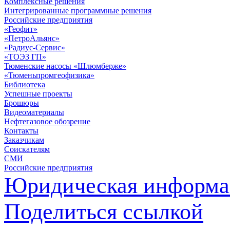
Комплексные решения
Интегрированные программные решения
Российские предприятия
«Геофит»
«ПетроАльянс»
«Радиус-Сервис»
«ТОЭЗ ГП»
Тюменские насосы «Шлюмберже»
«Тюменьпромгеофизика»
Библиотека
Успешные проекты
Брошюры
Видеоматериалы
Нефтегазовое обозрение
Контакты
Заказчикам
Соискателям
СМИ
Российские предприятия
Юридическая информа
Поделиться ссылкой