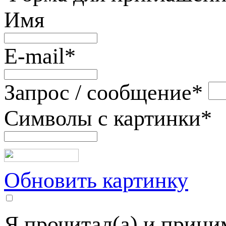
Имя
E-mail
*
Запрос / сообщение
*
Символы с картинки
*
Обновить картинку
Я прочитал(а) и прин