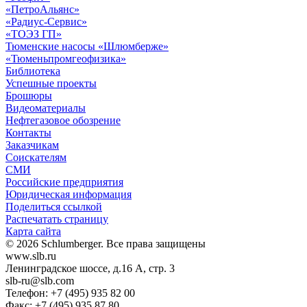
«ПетроАльянс»
«Радиус-Сервис»
«ТОЭЗ ГП»
Тюменские насосы «Шлюмберже»
«Тюменьпромгеофизика»
Библиотека
Успешные проекты
Брошюры
Видеоматериалы
Нефтегазовое обозрение
Контакты
Заказчикам
Соискателям
СМИ
Российские предприятия
Юридическая информация
Поделиться ссылкой
Распечатать страницу
Карта сайта
© 2026 Schlumberger. Все права защищены
www.slb.ru
Ленинградское шоссе, д.16 А, стр. 3
slb-ru@slb.com
Телефон: +7 (495) 935 82 00
Факс: +7 (495) 935 87 80