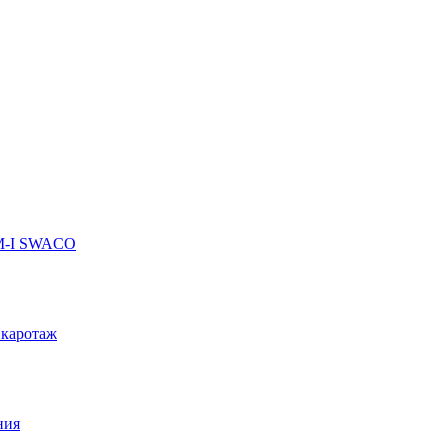
 M-I SWACO
 каротаж
ния