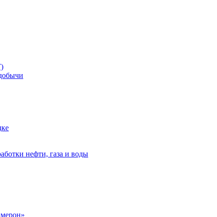
)
добычи
дке
аботки нефти, газа и воды
амерон»