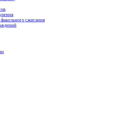
сов
урения
 факельного сжигания
рождений
ии