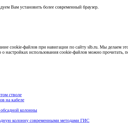
ндуем Вам установить более современный браузер.
е cookie-файлов при навигации по сайту slb.ru. Мы делаем это 
о настройках использования cookie-файлов можно прочитать, 
том стволе
в на кабеле
я обсадной колонны
садную колонну современными методами ГИС