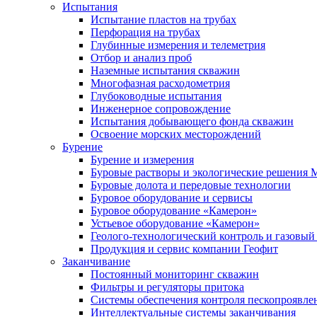
Испытания
Испытание пластов на трубах
Перфорация на трубах
Глубинные измерения и телеметрия
Отбор и анализ проб
Наземные испытания скважин
Многофазная расходометрия
Глубоководные испытания
Инженерное сопровождение
Испытания добывающего фонда скважин
Освоение морских месторождений
Бурение
Бурение и измерения
Буровые растворы и экологические решения
Буровые долота и передовые технологии
Буровое оборудование и сервисы
Буровое оборудование «Камерон»
Устьевое оборудование «Камерон»
Геолого-технологический контроль и газовый
Продукция и сервис компании Геофит
Заканчивание
Постоянный мониторинг скважин
Фильтры и регуляторы притока
Cистемы обеспечения контроля пескопроявле
Интеллектуальные системы заканчивания