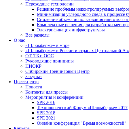
Переходные технологии
Решение проблемы неконтролируемых выбро
Минимизация углеродного следа в процессе б
Снижение объема использования или отказ от
Комплексные решения для разработки место
Электрификация инфраструктуры
Все разделы
О нас
«Шлюмберже» в мире
«Шлюмберже» в России и странах Центральной Аз
ОТ, ТБ и ООС
Руководящие принципы
НИОКР
Сибирский Тренинговый Центр
Закупки
Пресс-центр
Новости
Контакты для прессы
Мероприятия и конференции
SPE 2016
Технологический Форум «Шлюмберже» 2017
SPE 2018
SPE 2021
Онлайн конференция "Время возможностей"
Карьера