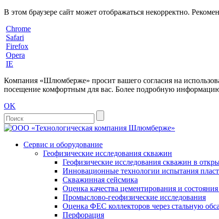
В этом браузере сайт может отображаться некорректно. Рекоме
Chrome
Safari
Firefox
Opera
IE
Компания «Шлюмберже» просит вашего согласия на использовани
посещение комфортным для вас. Более подробную информацию 
OK
Сервис и оборудование
Геофизические исследования скважин
Геофизические исследования скважин в откры
Инновационные технологии испытания пласто
Скважинная сейсмика
Оценка качества цементирования и состояни
Промыслово-геофизические исследования
Оценка ФЕС коллекторов через стальную об
Перфорация