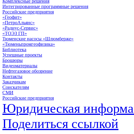
Комплексные решения
Интегрированные программные решения
Российские предприятия
«Геофит»
«ПетроАльянс»
«Радиус-Сервис»
«ТОЭЗ ГП»
Тюменские насосы «Шлюмберже»
«Тюменьпромгеофизика»
Библиотека
Успешные проекты
Брошюры
Видеоматериалы
Нефтегазовое обозрение
Контакты
Заказчикам
Соискателям
СМИ
Российские предприятия
Юридическая информа
Поделиться ссылкой