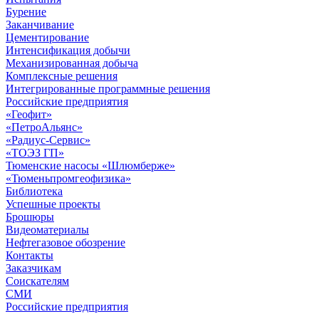
Бурение
Заканчивание
Цементирование
Интенсификация добычи
Механизированная добыча
Комплексные решения
Интегрированные программные решения
Российские предприятия
«Геофит»
«ПетроАльянс»
«Радиус-Сервис»
«ТОЭЗ ГП»
Тюменские насосы «Шлюмберже»
«Тюменьпромгеофизика»
Библиотека
Успешные проекты
Брошюры
Видеоматериалы
Нефтегазовое обозрение
Контакты
Заказчикам
Соискателям
СМИ
Российские предприятия