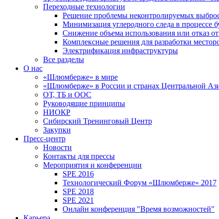
Переходные технологии
Решение проблемы неконтролируемых выбро
Минимизация углеродного следа в процессе б
Снижение объема использования или отказ от
Комплексные решения для разработки место
Электрификация инфраструктуры
Все разделы
О нас
«Шлюмберже» в мире
«Шлюмберже» в России и странах Центральной Аз
ОТ, ТБ и ООС
Руководящие принципы
НИОКР
Сибирский Тренинговый Центр
Закупки
Пресс-центр
Новости
Контакты для прессы
Мероприятия и конференции
SPE 2016
Технологический Форум «Шлюмберже» 2017
SPE 2018
SPE 2021
Онлайн конференция "Время возможностей"
Карьера