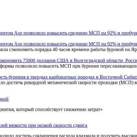
ментом Axe позволило повысить среднюю МСП на 92% и пробури
ментом Axe позволило повысить среднюю МСП на 92% и пробури
лила сэкономить порядка 40 часов времени работы буровой на 
экономить 75000 долларов США в Волгоградской области, Росс
 формы позволило повысить МСП при бурении переслаивающихся 
сть бурения в твердых карбонатных породах в Восточной Сиби
ло достичь рекордной механической скорости проходки (МСП) в
дней
приятия, который способствует снижению затрат»
лей вязкости при низкой скорости сдвига
лило достичь сокращения расхода крахмала и получить высокие