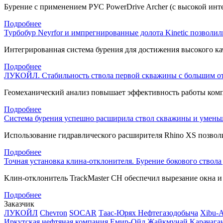
Бурение с применением РУС PowerDrive Archer (с высокой инт
Подробнее
Турбобур Neyrfor и импрегнированные долота Kinetic позволил
Интегрированная система бурения для достижения высокого ка
Подробнее
ЛУКОЙЛ. Стабильность ствола первой скважины с большим от
Геомеханический анализ повышает эффективность работы комп
Подробнее
Система бурения успешно расширила ствол скважины и уменьш
Использование гидравлического расширителя Rhino XS позволи
Подробнее
Точная установка клина-отклонителя. Бурение бокового ствола
Клин-отклонитель
TrackMaster CH обеспечил вырезание окна и 
Подробнее
Заказчик
ЛУКОЙЛ
Chevron
SOCAR
Таас-Юрях Нефтегазодобыча
Xibu-
Иркутская нефтяная компания
Емир-Ойл
Жайкмунай
Kарачага