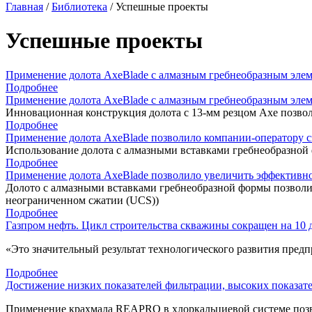
Главная
/
Библиотека
/
Успешные проекты
Успешные проекты
Применение долота AxeBlade с алмазным гребнеобразным эле
Подробнее
Применение долота AxeBlade с алмазным гребнеобразным эле
Инновационная конструкция долота с 13-мм резцом Axe позво
Подробнее
Применение долота AxeBlade позволило компании-оператору с
Использование долота с алмазными вставками гребнеобразной
Подробнее
Применение долота AxeBlade позволило увеличить эффективно
Долото с алмазными вставками гребнеобразной формы позволи
неограниченном сжатии (UCS))
Подробнее
Газпром нефть. Цикл строительства скважины сокращен на 10 
«Это значительный результат технологического развития пред
Подробнее
Достижение низких показателей фильтрации, высоких показате
Применение крахмала REAPRO в хлоркальциевой системе позво