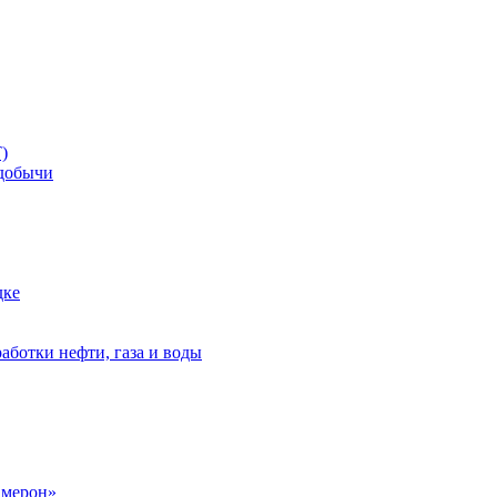
)
добычи
дке
аботки нефти, газа и воды
амерон»