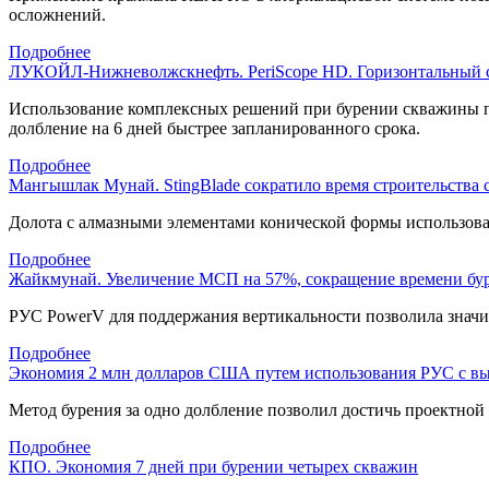
осложнений.
Подробнее
ЛУКОЙЛ-Нижневолжскнефть. PeriScope HD. Горизонтальный с
Использование комплексных решений при бурении скважины по
долбление на 6 дней быстрее запланированного срока.
Подробнее
Мангышлак Мунай. StingBlade сократило время строительства 
Долота с алмазными элементами конической формы использовал
Подробнее
Жайкмунай. Увеличение МСП на 57%, сокращение времени буре
РУС PowerV для поддержания вертикальности позволила значит
Подробнее
Экономия 2 млн долларов США путем использования РУС с вы
Метод бурения за одно долбление позволил достичь проектной 
Подробнее
КПО. Экономия 7 дней при бурении четырех скважин