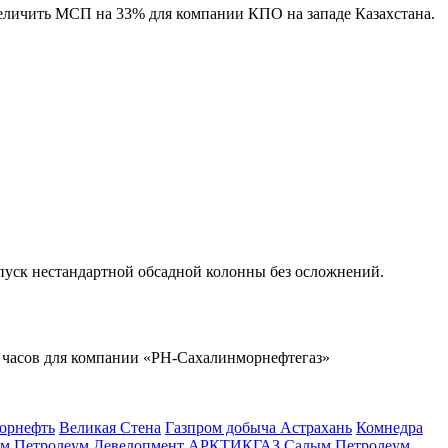
величить МСП на 33% для компании КПО на западе Казахстана.
пуск нестандартной обсадной колонны без осложнений.
4 часов для компании
«РН-Сахалинморнефтегаз»
орнефть
Великая Стена
Газпром добыча Астрахань
Комнедра
м Петролеум Девелопмент
АРКТИКГАЗ
Салым Петролеум