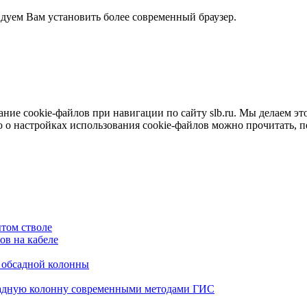
ндуем Вам установить более современный браузер.
е cookie-файлов при навигации по сайту slb.ru. Мы делаем это 
о настройках использования cookie-файлов можно прочитать, 
том стволе
в на кабеле
я обсадной колонны
садную колонну современными методами ГИС