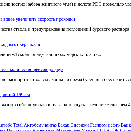
енсивностью набора зенитного угла) и долота PDC позволило у
и вдвое увеличить скорость проходки
чества ствола и предупреждения поглощений бурового раствора
ходом от вертикали
ании «Лукойл» в неустойчивых морских пластах.
ила количество рейсов до двух
ло расширить ствол скважины во время бурения и обеспечить с
 длиной 1992 м
выход за обсадную колонну за один спуск в течение менее чем 
Актобе
Total
Актобемунайгаз
Бахар Энерджи
Газпром нефть
Ванк
нак Петролиум Оперейтинг
Мангышлак Мунай
НОВАТЭК
Салы