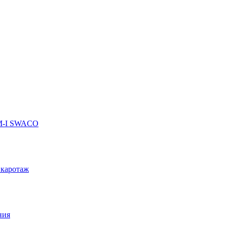
 M-I SWACO
 каротаж
ния