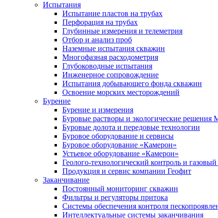
Испытания
Испытание пластов на трубах
Перфорация на трубах
Глубинные измерения и телеметрия
Отбор и анализ проб
Наземные испытания скважин
Многофазная расходометрия
Глубоководные испытания
Инженерное сопровождение
Испытания добывающего фонда скважин
Освоение морских месторождений
Бурение
Бурение и измерения
Буровые растворы и экологические решения
Буровые долота и передовые технологии
Буровое оборудование и сервисы
Буровое оборудование «Камерон»
Устьевое оборудование «Камерон»
Геолого-технологический контроль и газовый
Продукция и сервис компании Геофит
Заканчивание
Постоянный мониторинг скважин
Фильтры и регуляторы притока
Cистемы обеспечения контроля пескопроявле
Интеллектуальные системы заканчивания