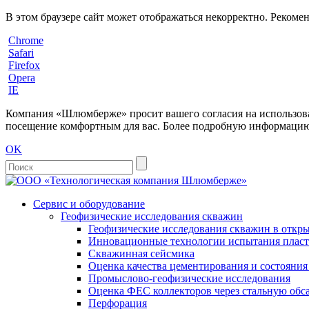
В этом браузере сайт может отображаться некорректно. Рекоме
Chrome
Safari
Firefox
Opera
IE
Компания «Шлюмберже» просит вашего согласия на использовани
посещение комфортным для вас. Более подробную информацию 
OK
Сервис и оборудование
Геофизические исследования скважин
Геофизические исследования скважин в откры
Инновационные технологии испытания пласто
Скважинная сейсмика
Оценка качества цементирования и состояни
Промыслово-геофизические исследования
Оценка ФЕС коллекторов через стальную об
Перфорация