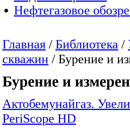
Нефтегазовое обозр
Главная
/
Библиотека
/
скважин
/
Бурение и и
Бурение и измере
Актобемунайгаз. Увел
PeriScope HD