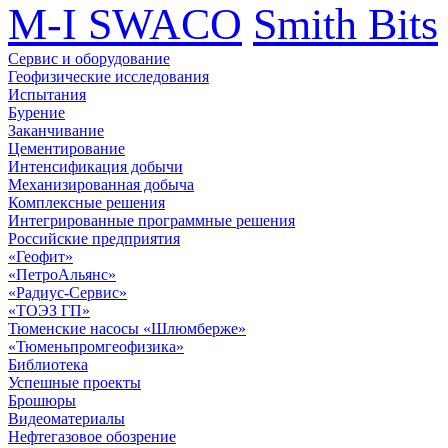
M-I SWACO
Smith Bits
Сервис и оборудование
Геофизические исследования
Испытания
Бурение
Заканчивание
Цементирование
Интенсификация добычи
Механизированная добыча
Комплексные решения
Интегрированные программные решения
Российские предприятия
«Геофит»
«ПетроАльянс»
«Радиус-Сервис»
«ТОЭЗ ГП»
Тюменские насосы «Шлюмберже»
«Тюменьпромгеофизика»
Библиотека
Успешные проекты
Брошюры
Видеоматериалы
Нефтегазовое обозрение