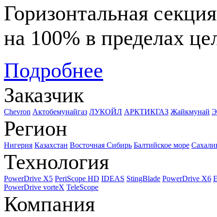
Горизонтальная секци
на 100% в пределах це
Подробнее
Заказчик
Chevron
Актобемунайгаз
ЛУКОЙЛ
АРКТИКГАЗ
Жайкмунай
Э
Регион
Нигерия
Казахстан
Восточная Сибирь
Балтийское море
Сахали
Технология
PowerDrive X5
PeriScope HD
IDEAS
StingBlade
PowerDrive X6
E
PowerDrive vorteX
TeleScope
Компания