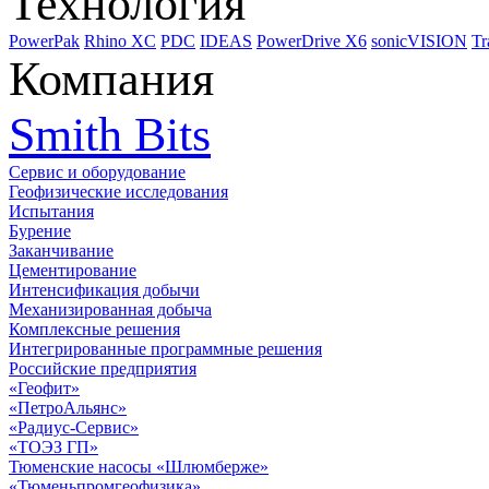
Технология
PowerPak
Rhino XC
PDC
IDEAS
PowerDrive X6
sonicVISION
Tr
Компания
Smith Bits
Сервис и оборудование
Геофизические исследования
Испытания
Бурение
Заканчивание
Цементирование
Интенсификация добычи
Механизированная добыча
Комплексные решения
Интегрированные программные решения
Российские предприятия
«Геофит»
«ПетроАльянс»
«Радиус-Сервис»
«ТОЭЗ ГП»
Тюменские насосы «Шлюмберже»
«Тюменьпромгеофизика»